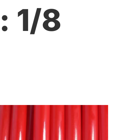
k:
1/8