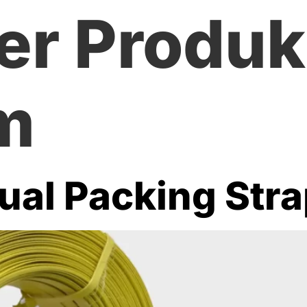
er Produk
m
nual Packing Str