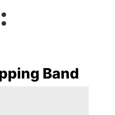
:
apping Band